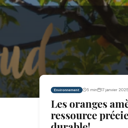
5
min
17 janvier 202
Environnement
Les oranges amè
ressource préci
durable!