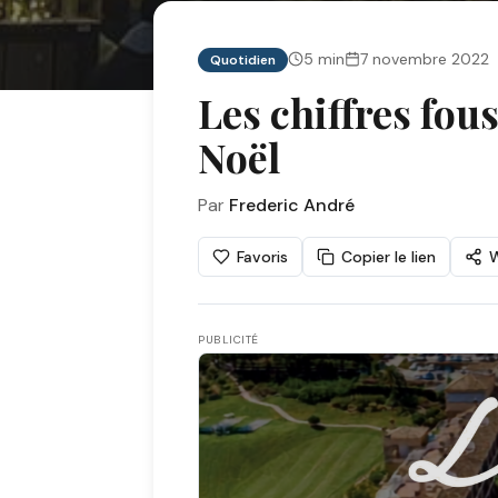
5
min
7 novembre 2022
Quotidien
Les chiffres fou
Noël
Par
Frederic André
Favoris
Copier le lien
PUBLICITÉ