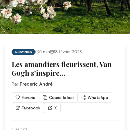
5
min
18 février 2023
Quotidien
Les amandiers fleurissent, Van
Gogh s’inspire…
Par
Frederic André
Favoris
Copier le lien
WhatsApp
Facebook
X
PUBLICITÉ