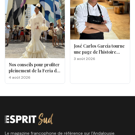
José Carlos García tourne
une page de l’histoire
gastronomique de Malaga
3 août 2026
Nos conseils pour profiter
pleinement de la Feria de
Málaga 2026
4 août 2026
Le magazine francophone de référence sur l'Andalousie.