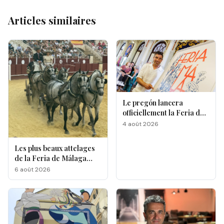
Articles similaires
Le pregón lancera
officiellement la Feria de
Málaga 2026
4 août 2026
Les plus beaux attelages
de la Feria de Málaga
s'affrontent à La
6 août 2026
Malagueta