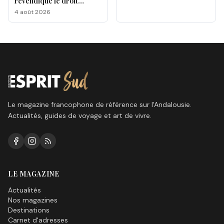
revendique le droit
d'exister, de créer… et de
4 août 2026
célébrer tous les corps
Le magazine francophone de référence sur l'Andalousie.
Actualités, guides de voyage et art de vivre.
LE MAGAZINE
Actualités
Nos magazines
Destinations
Carnet d'adresses