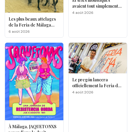
Et si les moustiques
avaient tout simplement
leurs préférés ?
4 août 2026
Les plus beaux attelages
de la Feria de Málaga
s'affrontent à La
6 août 2026
Malagueta
Le pregón lancera
officiellement la Feria de
Málaga 2026
4 août 2026
À Málaga, JAQUETONXS