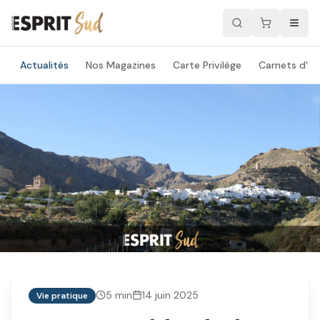
Actualités
Nos Magazines
Carte Privilège
Carnets d'ad
5
min
14 juin 2025
Vie pratique