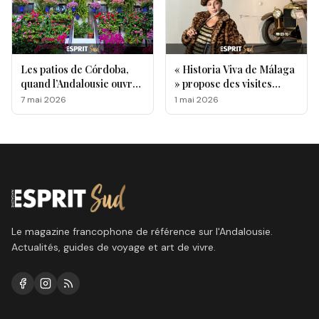
Les patios de Córdoba,
« Historia Viva de Málaga
quand l’Andalousie ouvre
» propose des visites
ses portes au monde
originales de lieux
7 mai 2026
1 mai 2026
emblématiques de la ville
Le magazine francophone de référence sur l'Andalousie.
Actualités, guides de voyage et art de vivre.