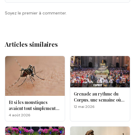
Soyez le premier à commenter.
Articles similaires
Grenade au rythme du
Corpus, une semaine où
Et si les moustiques
l’Andalousie révèle toute
12 mai 2026
avaient tout simplement
sa magie !
leurs préférés ?
4 août 2026