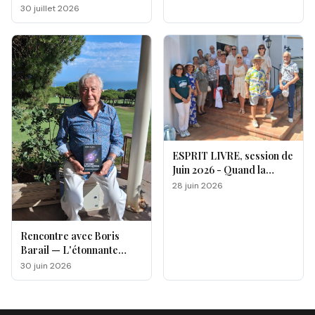
double facette
30 juillet 2026
ESPRIT LIVRE, session de
Juin 2026 - Quand la
magie opère !
28 juin 2026
Rencontre avec Boris
Barail — L'étonnante
odyssée d'un électron
30 juin 2026
voyageur