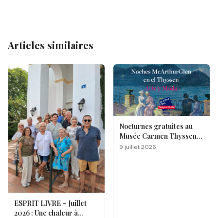
Articles similaires
Nocturnes gratuites au
Musée Carmen Thyssen
de Málaga
9 juillet 2026
ESPRIT LIVRE – Juillet
2026 : Une chaleur à