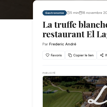
5
min
18 novembre 2
Gastronomie
La truffe blanche
restaurant El L
Par
Frederic André
Favoris
Copier le lien
PUBLICITÉ