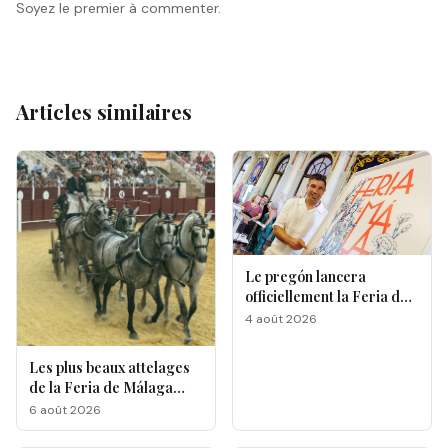
Soyez le premier à commenter.
Articles similaires
Le pregón lancera
officiellement la Feria de
Málaga 2026
4 août 2026
Les plus beaux attelages
de la Feria de Málaga
s'affrontent à La
6 août 2026
Malagueta