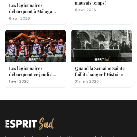
mauvais temps!
Les légionnaires
6 avril 2026
débarquent à Málaga
pour la Semaine Sainte
6 avril 2026
Les légionnaires
Quand la Semaine Sainte
débarquent ce jeudi à
faillit changer l'Histoire
Málaga, voici le
1 avril 2026
31 mars 2026
programme !