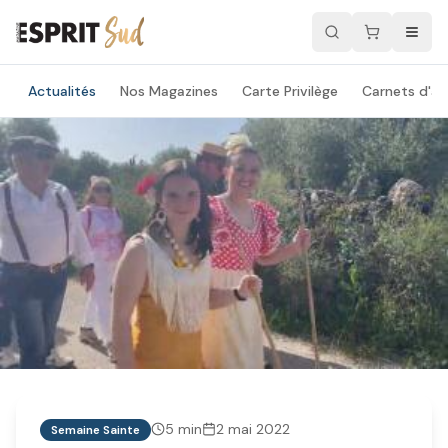
Actualités
Nos Magazines
Carte Privilège
Carnets d'ad
5
min
2 mai 2022
Semaine Sainte