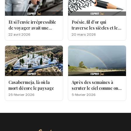
Et si l’envie irrépressible
Poésie, fil d'or qui
de voyager avait une
traverse les siècles et les
origine génétique ?
cultures
22 avril 2026
20 mars 2026
Casabermeja, là où la
Après des semaines à
mort décore le paysage
scruter le ciel comme on
attend une lettre qui
25 février 2026
5 février 2026
n’arrive pas, une question
est sur toutes les lèvres,
quand le soleil va-t-il
enfin reprendre ses droits
ici sur la Costa del Sol?