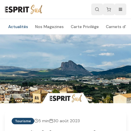
Actualités
Nos Magazines
Carte Privilège
Carnets d'ad
5
min
30 août 2023
Tourisme