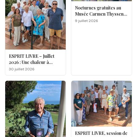
Nocturnes gratuites au
Musée Carmen Thyssen
de Málaga
9 juillet 2026
ESPRIT LIVRE – Juillet
2026 : Une chaleur à
double facette
30 juillet 2026
ESPRIT LIVRE, session de