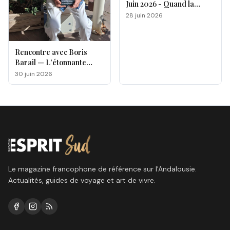
Juin 2026 - Quand la
magie opère !
28 juin 2026
Rencontre avec Boris
Barail — L'étonnante
odyssée d'un électron
30 juin 2026
voyageur
Le magazine francophone de référence sur l'Andalousie.
Actualités, guides de voyage et art de vivre.