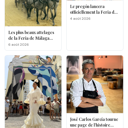
Le pregón lancera
officiellement la Feria de
Málaga 2026
4 août 2026
Les plus beaux attelages
de la Feria de Málaga
s'affrontent à La
6 août 2026
Malagueta
José Carlos García tourne
une page de l’histoire