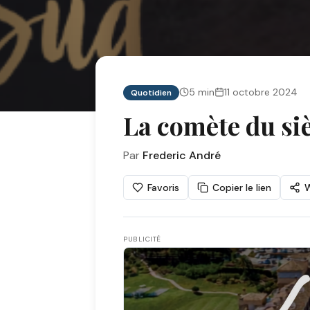
5
min
11 octobre 2024
Quotidien
La comète du siè
Par
Frederic André
Favoris
Copier le lien
PUBLICITÉ