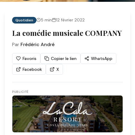
5
min
12 février 2022
Quotidien
La comédie musicale COMPANY
Par
Frédéric André
Favoris
Copier le lien
WhatsApp
Facebook
X
PUBLICITÉ