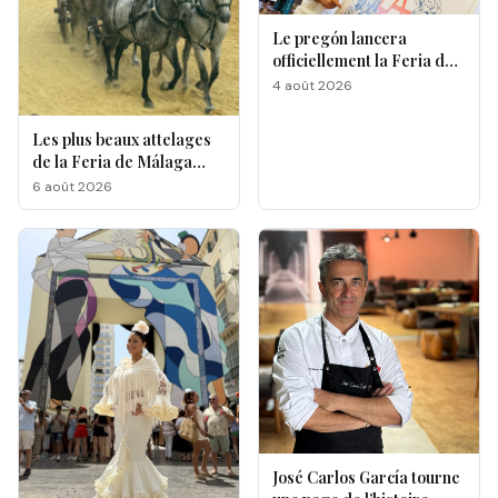
Le pregón lancera
officiellement la Feria de
Málaga 2026
4 août 2026
Les plus beaux attelages
de la Feria de Málaga
s'affrontent à La
6 août 2026
Malagueta
José Carlos García tourne