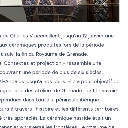
s de Charles V accueillent jusqu’au 12 janvier une
 aux céramiques produites lors de la période
nt suivi la fin du Royaume de Grenade.
e. Contextes et projection » rassemble une
ouvrant une période de plus de six siècles,
l-Andalus jusqu’à nos jours. Elle a pour objectif de
légendaire des ateliers de Grenade dont le savoir-
rependues dans toute la péninsule ibérique.
urs à travers l’histoire et les différents territoires
é très appréciés. La céramique nasride était un
tanat et a traversé les frontières. Le royaume de