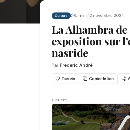
5
min
2 novembre 2024
Culture
La Alhambra de 
exposition sur l
nasride
Par
Frederic André
Favoris
Copier le lien
PUBLICITÉ