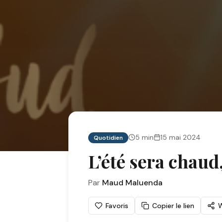
5
min
15 mai 2024
Quotidien
L’été sera chaud,
Par
Maud Maluenda
Favoris
Copier le lien