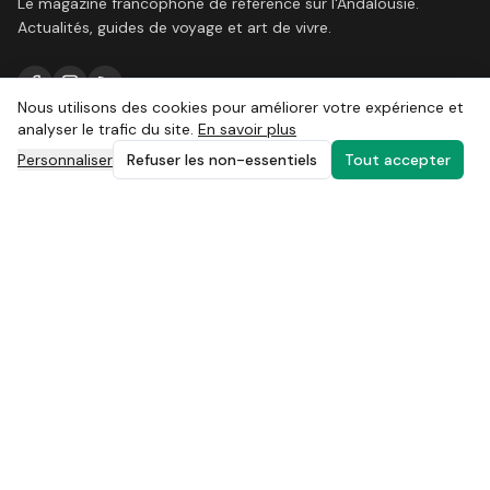
Le magazine francophone de référence sur l'Andalousie.
Actualités, guides de voyage et art de vivre.
Nous utilisons des cookies pour améliorer votre expérience et
analyser le trafic du site.
En savoir plus
LE MAGAZINE
Personnaliser
Refuser les non-essentiels
Tout accepter
Actualités
Nos magazines
Destinations
Carnet d'adresses
Agenda
SERVICES
Boutique
Carte Privilège
Points de dépôt
Annonceurs
Newsletter