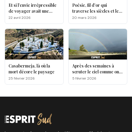
Et si l’envie irrépressible
Poésie, fil d'or qui
de voyager avait une
traverse les siècles et les
origine génétique ?
cultures
22 avril 2026
20 mars 2026
Casabermeja, là où la
Après des semaines à
mort décore le paysage
scruter le ciel comme on
attend une lettre qui
25 février 2026
5 février 2026
n’arrive pas, une question
est sur toutes les lèvres,
quand le soleil va-t-il
enfin reprendre ses droits
ici sur la Costa del Sol?