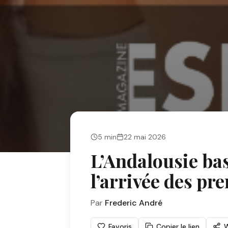
5
min
22 mai 2026
L’Andalousie bas
l’arrivée des pr
Par
Frederic André
Favoris
Copier le lien