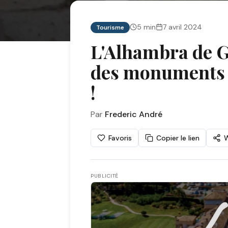
5
min
7 avril 2024
Tourisme
L'Alhambra de G
des monuments l
!
Par
Frederic André
Favoris
Copier le lien
PUBLICITÉ