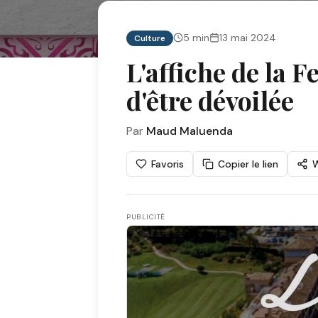
5
min
13 mai 2024
Culture
L'affiche de la 
d'être dévoilée
Par
Maud Maluenda
Favoris
Copier le lien
PUBLICITÉ