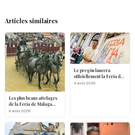
Articles similaires
Le pregón lancera
officiellement la Feria de
Málaga 2026
4 août 2026
Les plus beaux attelages
de la Feria de Málaga
s'affrontent à La
6 août 2026
Malagueta