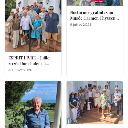
Nocturnes gratuites au
Musée Carmen Thyssen
de Málaga
9 juillet 2026
ESPRIT LIVRE – Juillet
2026 : Une chaleur à
double facette
30 juillet 2026