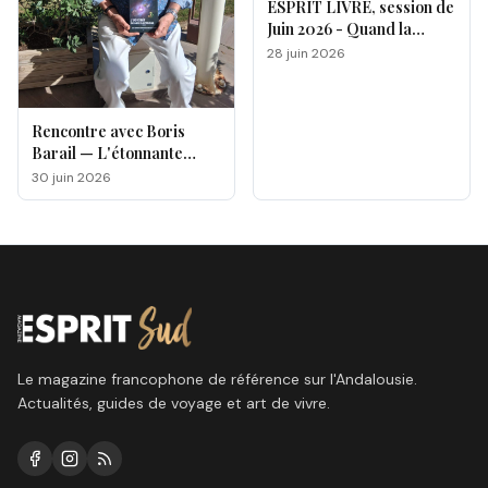
ESPRIT LIVRE, session de
Juin 2026 - Quand la
magie opère !
28 juin 2026
Rencontre avec Boris
Barail — L'étonnante
odyssée d'un électron
30 juin 2026
voyageur
Le magazine francophone de référence sur l'Andalousie.
Actualités, guides de voyage et art de vivre.