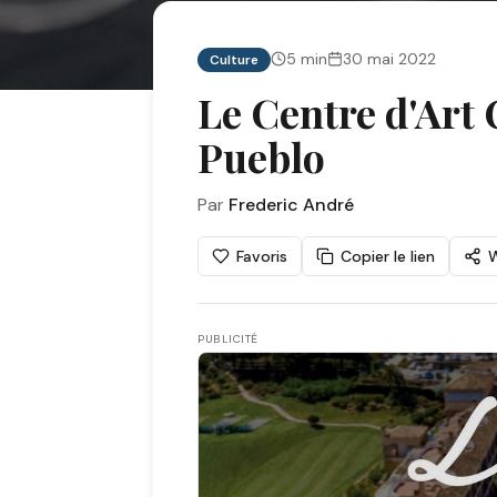
5
min
30 mai 2022
Culture
Le Centre d'Art
Pueblo
Par
Frederic André
Favoris
Copier le lien
PUBLICITÉ