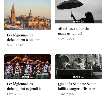
Attention, retour du
mauvais temps!
Les légionnaires
6 avril 2026
débarquent à Málaga
pour la Semaine Sainte
6 avril 2026
Les légionnaires
Quand la Semaine Sainte
débarquent ce jeudi à
faillit changer l'Histoire
Málaga, voici le
1 avril 2026
31 mars 2026
programme !