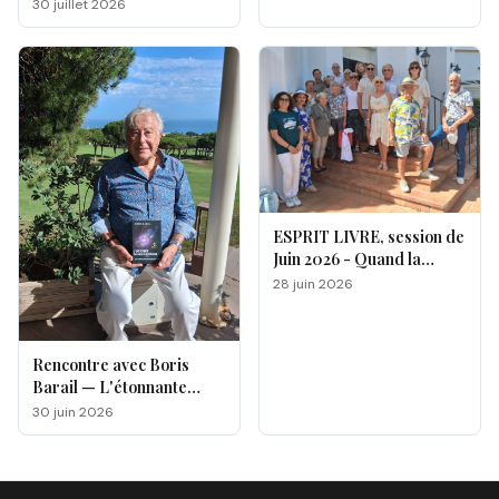
double facette
30 juillet 2026
ESPRIT LIVRE, session de
Juin 2026 - Quand la
magie opère !
28 juin 2026
Rencontre avec Boris
Barail — L'étonnante
odyssée d'un électron
30 juin 2026
voyageur