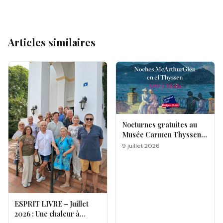
Articles similaires
Nocturnes gratuites au
Musée Carmen Thyssen
de Málaga
9 juillet 2026
ESPRIT LIVRE – Juillet
2026 : Une chaleur à