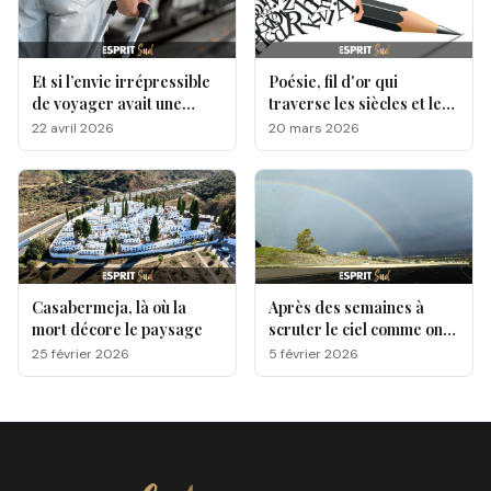
Et si l’envie irrépressible
Poésie, fil d'or qui
de voyager avait une
traverse les siècles et les
origine génétique ?
cultures
22 avril 2026
20 mars 2026
Casabermeja, là où la
Après des semaines à
mort décore le paysage
scruter le ciel comme on
attend une lettre qui
25 février 2026
5 février 2026
n’arrive pas, une question
est sur toutes les lèvres,
quand le soleil va-t-il
enfin reprendre ses droits
ici sur la Costa del Sol?