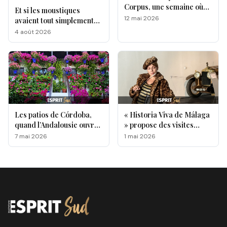
Corpus, une semaine où
Et si les moustiques
l’Andalousie révèle toute
12 mai 2026
avaient tout simplement
sa magie !
leurs préférés ?
4 août 2026
Les patios de Córdoba,
« Historia Viva de Málaga
quand l’Andalousie ouvre
» propose des visites
ses portes au monde
originales de lieux
7 mai 2026
1 mai 2026
emblématiques de la ville