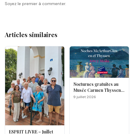
Soyez le premier à commenter.
Articles similaires
Nocturnes gratuites au
Musée Carmen Thyssen
de Málaga
9 juillet 2026
ESPRIT LIVRE – Juillet