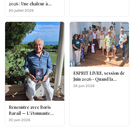
2026 : Une chaleur à
double facette
30 juillet 2026
ESPRIT LIVRE, session de
Juin 2026 - Quand la
magie opère !
28 juin 2026
Rencontre avec Boris
Barail — L'étonnante
odyssée d'un électron
30 juin 2026
voyageur