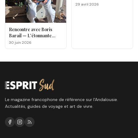
d’Esprit Livre !
29 avril 2026
Rencontre avec Boris
Barail — L'étonnante
odyssée d'un électron
30 juin 2026
voyageur
Le magazine francophone de référence sur l'Andalousie.
Actualités, guides de voyage et art de vivre.