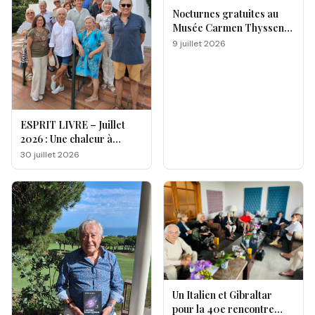
Nocturnes gratuites au
Musée Carmen Thyssen
de Málaga
9 juillet 2026
ESPRIT LIVRE – Juillet
2026 : Une chaleur à
double facette
30 juillet 2026
Un Italien et Gibraltar
pour la 40e rencontre