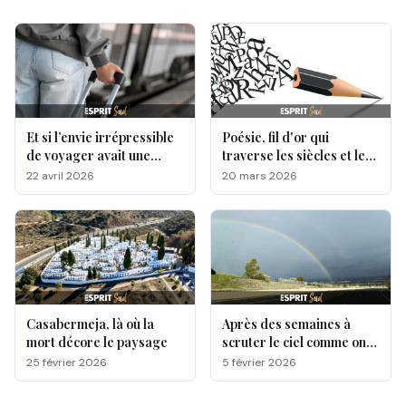
Et si l’envie irrépressible
Poésie, fil d'or qui
de voyager avait une
traverse les siècles et les
origine génétique ?
cultures
22 avril 2026
20 mars 2026
Casabermeja, là où la
Après des semaines à
mort décore le paysage
scruter le ciel comme on
attend une lettre qui
25 février 2026
5 février 2026
n’arrive pas, une question
est sur toutes les lèvres,