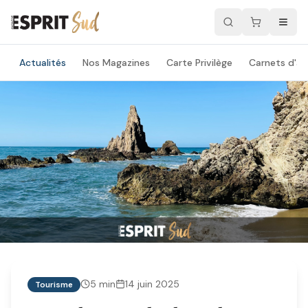
Actualités
Nos Magazines
Carte Privilège
Carnets d'ad
5
min
14 juin 2025
Tourisme