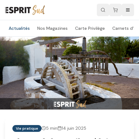
Actualités
Nos Magazines
Carte Privilège
Carnets d'ad
5
min
14 juin 2025
Vie pratique