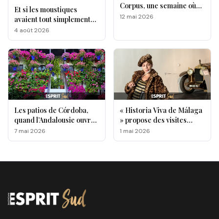
Corpus, une semaine où
Et si les moustiques
l’Andalousie révèle toute
12 mai 2026
avaient tout simplement
sa magie !
leurs préférés ?
4 août 2026
Les patios de Córdoba,
« Historia Viva de Málaga
quand l’Andalousie ouvre
» propose des visites
ses portes au monde
originales de lieux
7 mai 2026
1 mai 2026
emblématiques de la ville