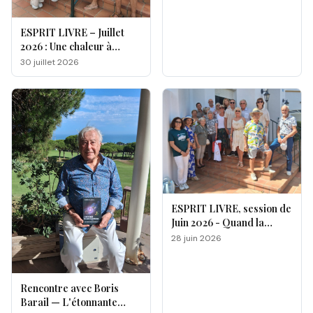
ESPRIT LIVRE – Juillet
2026 : Une chaleur à
double facette
30 juillet 2026
ESPRIT LIVRE, session de
Juin 2026 - Quand la
magie opère !
28 juin 2026
Rencontre avec Boris
Barail — L'étonnante