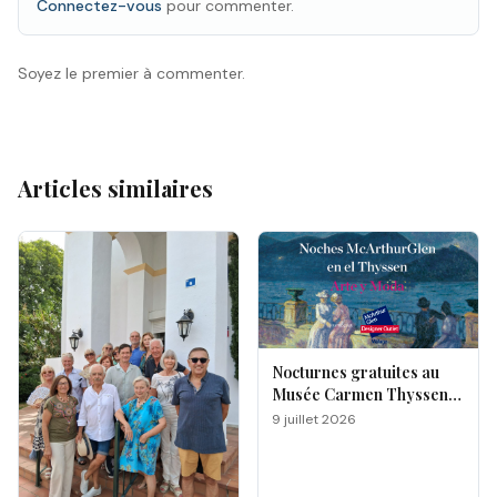
Connectez-vous
pour commenter.
Soyez le premier à commenter.
Articles similaires
Nocturnes gratuites au
Musée Carmen Thyssen
de Málaga
9 juillet 2026