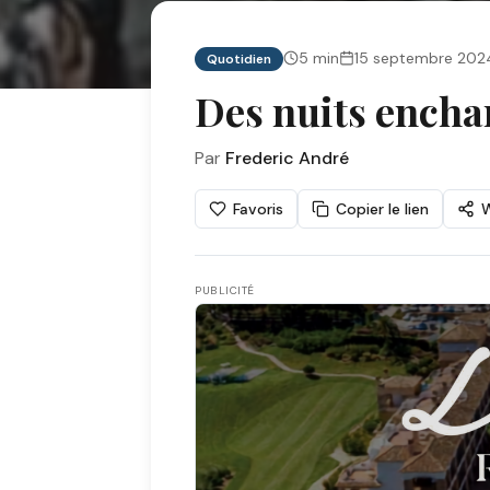
5
min
15 septembre 202
Quotidien
Des nuits encha
Par
Frederic André
Favoris
Copier le lien
PUBLICITÉ