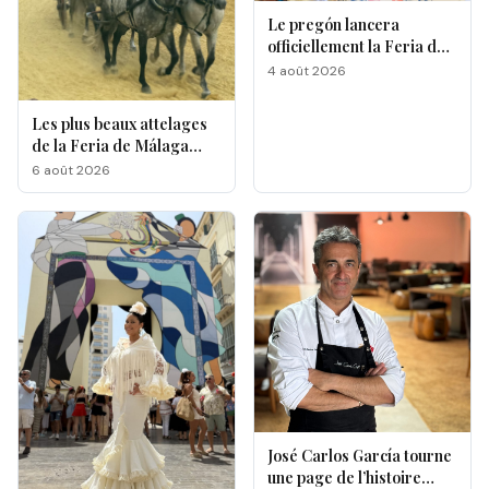
Le pregón lancera
officiellement la Feria de
Málaga 2026
4 août 2026
Les plus beaux attelages
de la Feria de Málaga
s'affrontent à La
6 août 2026
Malagueta
José Carlos García tourne
une page de l’histoire