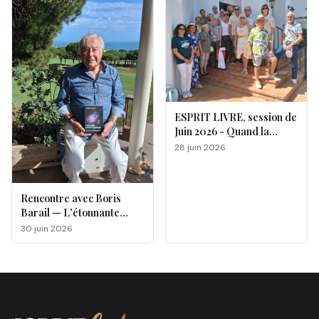
ESPRIT LIVRE, session de
Juin 2026 - Quand la
magie opère !
28 juin 2026
Rencontre avec Boris
Barail — L'étonnante
odyssée d'un électron
30 juin 2026
voyageur