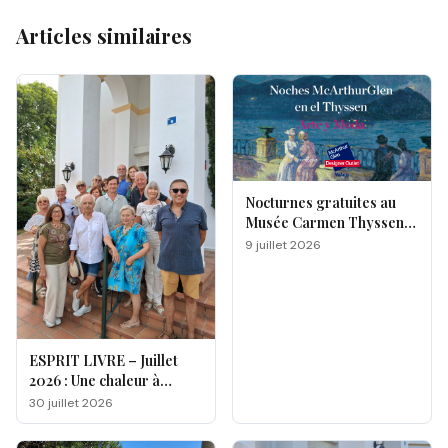
Articles similaires
Nocturnes gratuites au
Musée Carmen Thyssen
de Málaga
9 juillet 2026
ESPRIT LIVRE – Juillet
2026 : Une chaleur à
double facette
30 juillet 2026