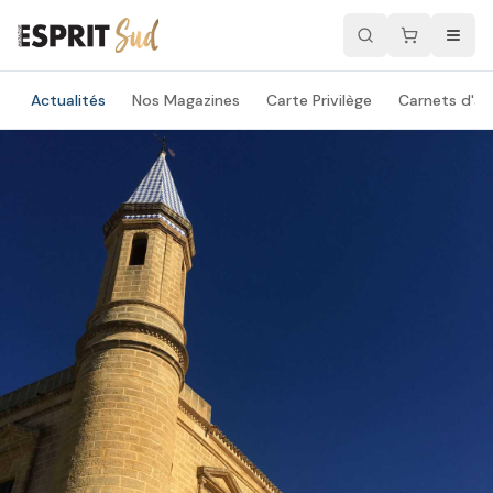
Actualités
Nos Magazines
Carte Privilège
Carnets d'ad