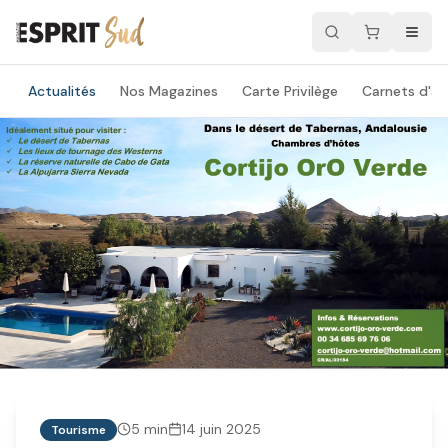
Actualités
Nos Magazines
Carte Privilège
Carnets d'ad
5
min
14 juin 2025
Tourisme