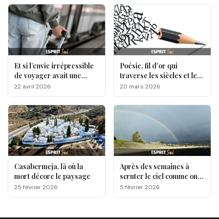
Et si l’envie irrépressible
Poésie, fil d'or qui
de voyager avait une
traverse les siècles et les
origine génétique ?
cultures
22 avril 2026
20 mars 2026
Casabermeja, là où la
Après des semaines à
mort décore le paysage
scruter le ciel comme on
attend une lettre qui
25 février 2026
5 février 2026
n’arrive pas, une question
est sur toutes les lèvres,
quand le soleil va-t-il