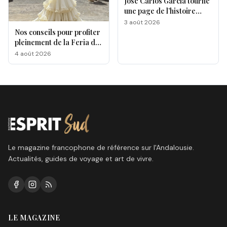
José Carlos García tourne
une page de l’histoire
gastronomique de Malaga
3 août 2026
Nos conseils pour profiter
pleinement de la Feria de
Málaga 2026
4 août 2026
Le magazine francophone de référence sur l'Andalousie.
Actualités, guides de voyage et art de vivre.
LE MAGAZINE