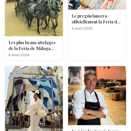
Le pregón lancera
officiellement la Feria de
Málaga 2026
4 août 2026
Les plus beaux attelages
de la Feria de Málaga
s'affrontent à La
6 août 2026
Malagueta