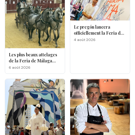
Le pregón lancera
officiellement la Feria de
Málaga 2026
4 août 2026
Les plus beaux attelages
de la Feria de Málaga
s'affrontent à La
6 août 2026
Malagueta