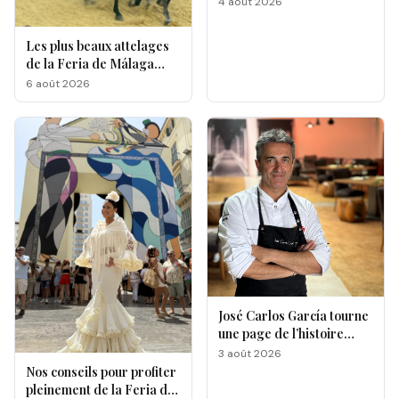
4 août 2026
Les plus beaux attelages
de la Feria de Málaga
s'affrontent à La
6 août 2026
Malagueta
José Carlos García tourne
une page de l’histoire
gastronomique de Malaga
3 août 2026
Nos conseils pour profiter
pleinement de la Feria de