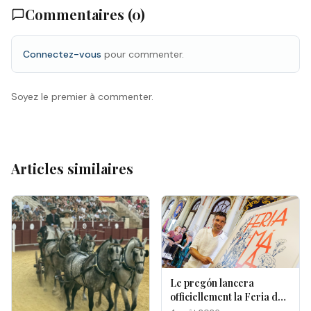
Commentaires (
0
)
Connectez-vous
pour commenter.
Soyez le premier à commenter.
Articles similaires
Le pregón lancera
officiellement la Feria de
Málaga 2026