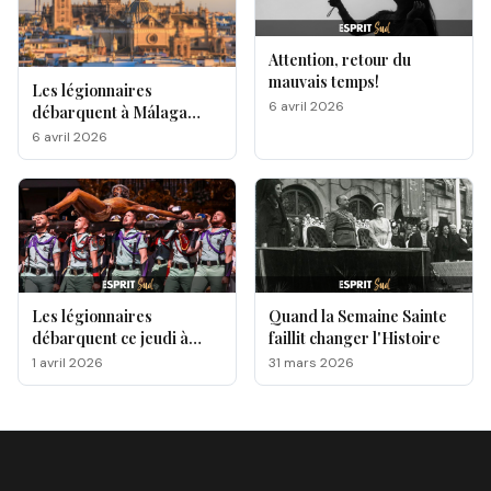
Attention, retour du
mauvais temps!
Les légionnaires
6 avril 2026
débarquent à Málaga
pour la Semaine Sainte
6 avril 2026
Les légionnaires
Quand la Semaine Sainte
débarquent ce jeudi à
faillit changer l'Histoire
Málaga, voici le
1 avril 2026
31 mars 2026
programme !