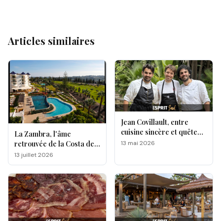
Articles similaires
Jean Covillault, entre
cuisine sincère et quête
La Zambra, l'âme
d’authenticité
13 mai 2026
retrouvée de la Costa del
Sol
13 juillet 2026