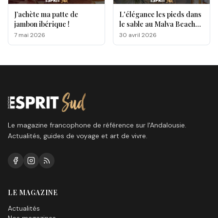
J’achète ma patte de
L'élégance les pieds dans
jambon ibérique !
le sable au Malva Beach
by Txema Palacio
7 mai 2026
30 avril 2026
Le magazine francophone de référence sur l'Andalousie.
Actualités, guides de voyage et art de vivre.
LE MAGAZINE
Actualités