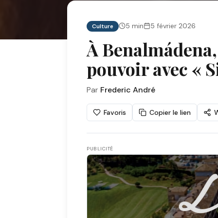
5
min
5 février 2026
Culture
À Benalmádena, 
pouvoir avec « S
Par
Frederic André
Favoris
Copier le lien
PUBLICITÉ