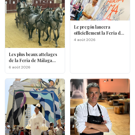
Le pregón lancera
officiellement la Feria de
Málaga 2026
4 août 2026
Les plus beaux attelages
de la Feria de Málaga
s'affrontent à La
6 août 2026
Malagueta