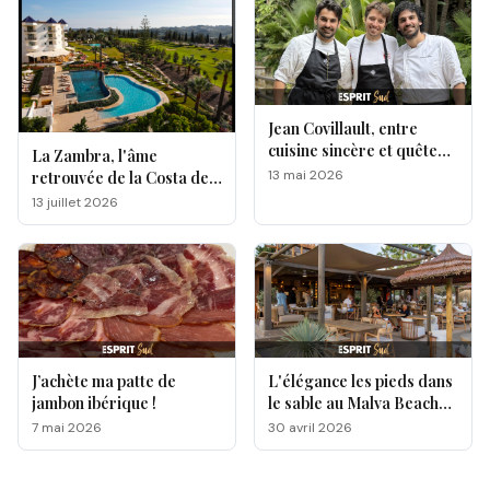
Jean Covillault, entre
cuisine sincère et quête
La Zambra, l'âme
d’authenticité
13 mai 2026
retrouvée de la Costa del
Sol
13 juillet 2026
J’achète ma patte de
L'élégance les pieds dans
jambon ibérique !
le sable au Malva Beach
by Txema Palacio
7 mai 2026
30 avril 2026