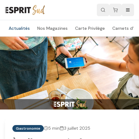
Actualités
Nos Magazines
Carte Privilège
Carnets d'ad
5
min
3 juillet 2025
Gastronomie