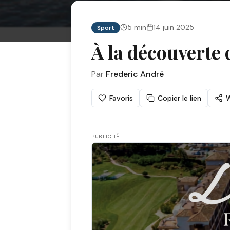
5
min
14 juin 2025
Sport
À la découverte 
Par
Frederic André
Favoris
Copier le lien
PUBLICITÉ