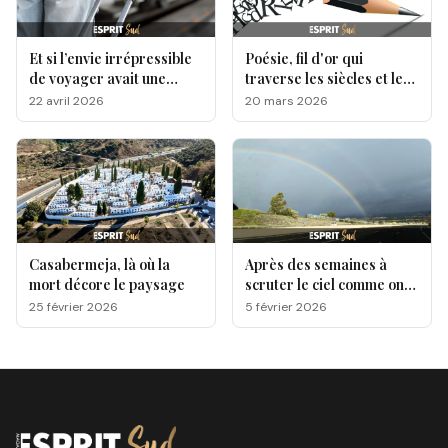
Et si l’envie irrépressible
Poésie, fil d'or qui
de voyager avait une
traverse les siècles et les
origine génétique ?
cultures
22 avril 2026
20 mars 2026
Casabermeja, là où la
Après des semaines à
mort décore le paysage
scruter le ciel comme on
attend une lettre qui
25 février 2026
5 février 2026
n’arrive pas, une question
est sur toutes les lèvres,
quand le soleil va-t-il
enfin reprendre ses droits
ici sur la Costa del Sol?