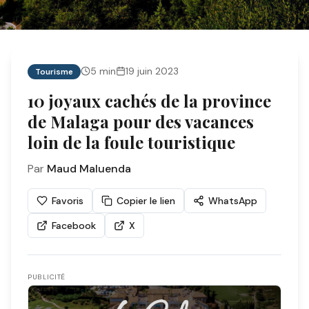
5
min
19 juin 2023
Tourisme
10 joyaux cachés de la province
de Malaga pour des vacances
loin de la foule touristique
Par
Maud Maluenda
Favoris
Copier le lien
WhatsApp
Facebook
X
PUBLICITÉ